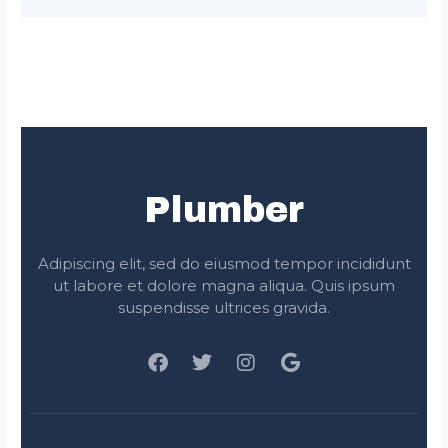
Plumber
Adipiscing elit, sed do eiusmod tempor incididunt
ut labore et dolore magna aliqua. Quis ipsum
suspendisse ultrices gravida.
F
T
I
G
a
w
n
o
c
i
s
o
e
t
t
g
b
t
a
l