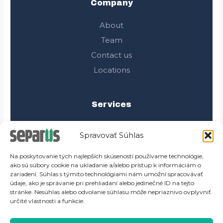
o
e
g
e
Company
o
r
r
k
a
About
m
Team
Contact us
Locations
Services
Pilke leaking
Spravovať Súhlas
Drain cleaning
Toilet leaking
Na poskytovanie tých najlepších skúseností používame technológie,
ako sú súbory cookie na ukladanie a/alebo prístup k informáciám o
Overflowing
zariadení. Súhlas s týmito technológiami nám umožní spracovávať
údaje, ako je správanie pri prehliadaní alebo jedinečné ID na tejto
stránke. Nesúhlas alebo odvolanie súhlasu môže nepriaznivo ovplyvniť
určité vlastnosti a funkcie.
Newsletter